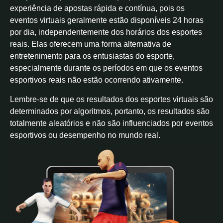
experiência de apostas rápida e contínua, pois os
eventos virtuais geralmente estão disponíveis 24 horas
por dia, independentemente dos horários dos esportes
reais. Elas oferecem uma forma alternativa de
entretenimento para os entusiastas do esporte,
especialmente durante os períodos em que os eventos
esportivos reais não estão ocorrendo ativamente.
Lembre-se de que os resultados dos esportes virtuais são
determinados por algoritmos, portanto, os resultados são
totalmente aleatórios e não são influenciados por eventos
esportivos ou desempenho no mundo real.