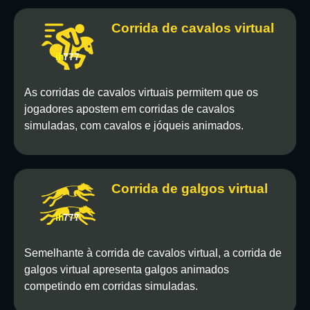
Corrida de cavalos virtual
As corridas de cavalos virtuais permitem que os
jogadores apostem em corridas de cavalos
simuladas, com cavalos e jóqueis animados.
Corrida de galgos virtual
Semelhante à corrida de cavalos virtual, a corrida de
galgos virtual apresenta galgos animados
competindo em corridas simuladas.