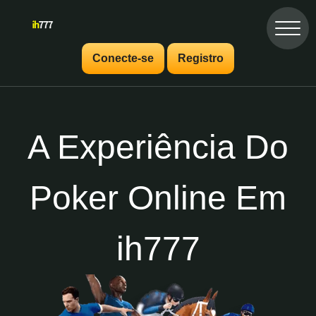
Conecte-se
Registro
A Experiência Do
Poker Online Em
ih777