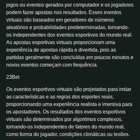
jogos ou eventos gerados por computador e os jogadores
podem fazer apostas nos resultados. Esses eventos
virtuais são baseados em geradores de números
aleatórios e probabilidades predeterminadas, tornando-
os independentes dos eventos esportivos do mundo real.
As apostas esportivas virtuais proporcionam uma
experiência de apostas rápida e divertida, pois as
partidas geralmente são concluídas em poucos minutos e
novos eventos começam com frequência.
23Bet
Os eventos esportivos virtuais são projetados para imitar
as características e as regras dos esportes reais,
proporcionando uma experiência realista e imersiva para
os apostadores. Os resultados dos eventos esportivos
virtuais são determinados por algoritmos complexos,
tornando-os independentes de fatores do mundo real,
como forma do jogador, condições climáticas ou lesões.