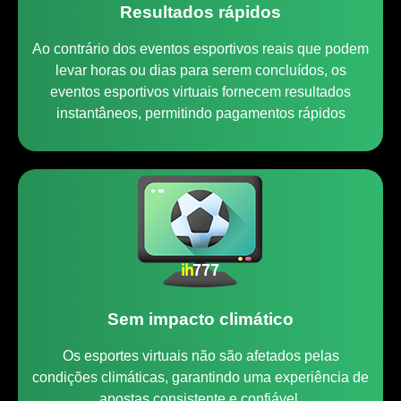
Resultados rápidos
Ao contrário dos eventos esportivos reais que podem
levar horas ou dias para serem concluídos, os
eventos esportivos virtuais fornecem resultados
instantâneos, permitindo pagamentos rápidos
Sem impacto climático
Os esportes virtuais não são afetados pelas
condições climáticas, garantindo uma experiência de
apostas consistente e confiável.