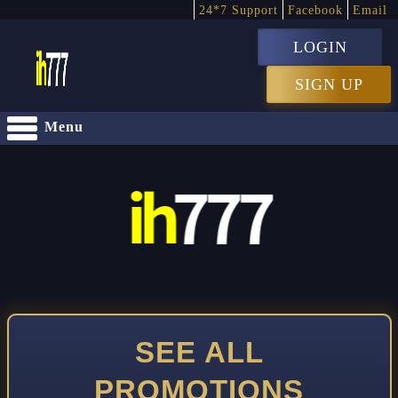
24*7 Support
Facebook
Email
LOGIN
SIGN UP
Menu
SEE ALL
PROMOTIONS