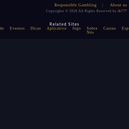
Responsible Gambling
About us
Copyrights © 2026 All Rights Reserved by
ih777
Related Sites
de
Eventos
Dicas
Aplicativo
Jogo
Sobre
Casino
Esp
Nós