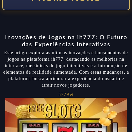
Inovações de Jogos na ih777: O Futuro
das Experiências Interativas
Este artigo explora as últimas inovações e lançamentos de
jogos na plataforma ih777, destacando as melhorias na
interface, mecânicas de jogo interativas e a introdução de
elementos de realidade aumentada. Com essas mudanças, a
plataforma busca aprimorar a experiência do usuário e
atrair novos jogadores.
577Bet