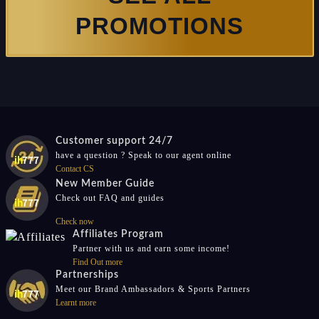
PROMOTIONS
Customer support 24/7
have a question ? Speak to our agent online
Contact CS
New Member Guide
Check out FAQ and guides
Check now
Affiliates Program
Partner with us and earn some income!
Find Out more
Partnerships
Meet our Brand Ambassadors & Sports Partners
Learnt more