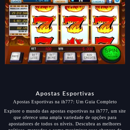
Apostas Esportivas
Apostas Esportivas na ih777: Um Guia Completo
Explore o mundo das apostas esportivas na ih777, um site
que oferece uma ampla variedade de opções para
apostadores de todos os níveis. Descubra as melhores