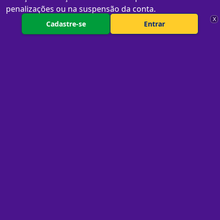
penalizações ou na suspensão da conta.
X
Cadastre-se
Entrar