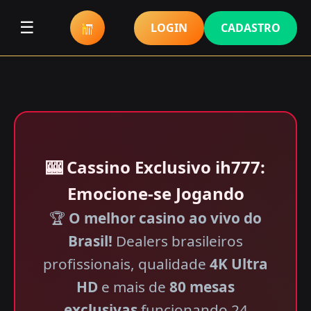
☰
LOGIN
CADASTRO
🎰 Cassino Exclusivo ih777:
Emocione-se Jogando
🏆
O melhor casino ao vivo do
Brasil!
Dealers brasileiros
profissionais, qualidade
4K Ultra
HD
e mais de
80 mesas
exclusivas
funcionando 24