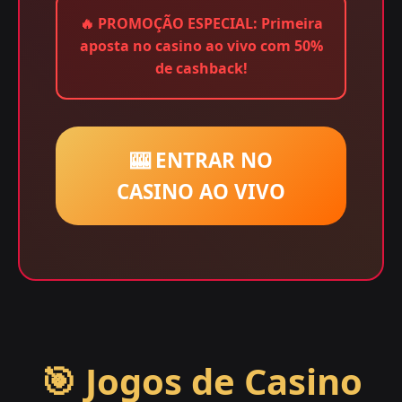
🔥
PROMOÇÃO ESPECIAL:
Primeira
aposta no casino ao vivo com 50%
de cashback!
🎰 ENTRAR NO
CASINO AO VIVO
🎯 Jogos de Casino