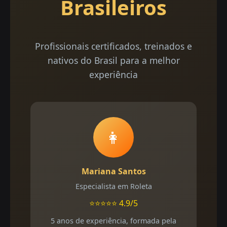
Brasileiros
Profissionais certificados, treinados e
nativos do Brasil para a melhor
experiência
👩
Mariana Santos
Especialista em Roleta
⭐⭐⭐⭐⭐ 4.9/5
5 anos de experiência, formada pela