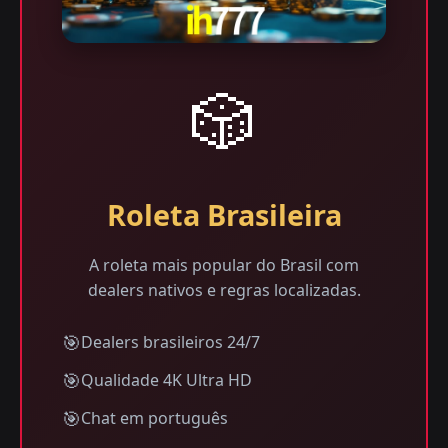
🎲
Roleta Brasileira
A roleta mais popular do Brasil com
dealers nativos e regras localizadas.
Dealers brasileiros 24/7
Qualidade 4K Ultra HD
Chat em português