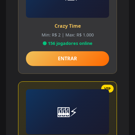
Crazy Time
Min: R$ 2 | Max: R$ 1.000
🟢 156 jogadores online
ENTRAR
🎰⚡