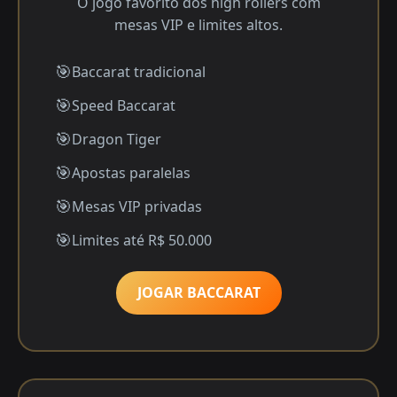
O jogo favorito dos high rollers com
mesas VIP e limites altos.
Baccarat tradicional
Speed Baccarat
Dragon Tiger
Apostas paralelas
Mesas VIP privadas
Limites até R$ 50.000
JOGAR BACCARAT