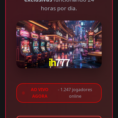
horas por dia.
AO VIVO
- 1.247 jogadores
AGORA
online