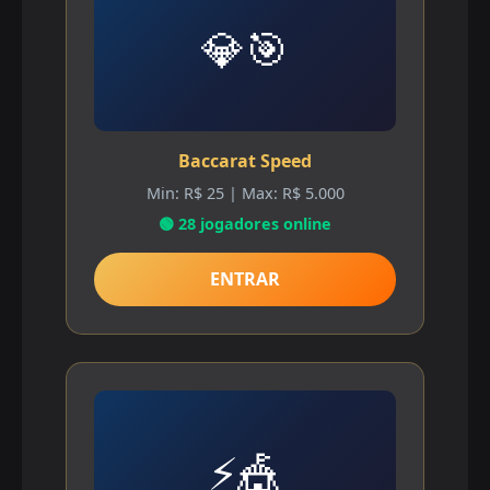
💎🎯
Baccarat Speed
Min: R$ 25 | Max: R$ 5.000
🟢 28 jogadores online
ENTRAR
⚡🎪