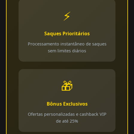
⚡
Saques Prioritários
Processamento instantâneo de saques
sem limites diários
🎁
Bônus Exclusivos
Ofertas personalizadas e cashback VIP
de até 25%