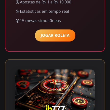
Apostas de R$ 1 a R$ 10.000
Estatísticas em tempo real
15 mesas simultâneas
JOGAR ROLETA