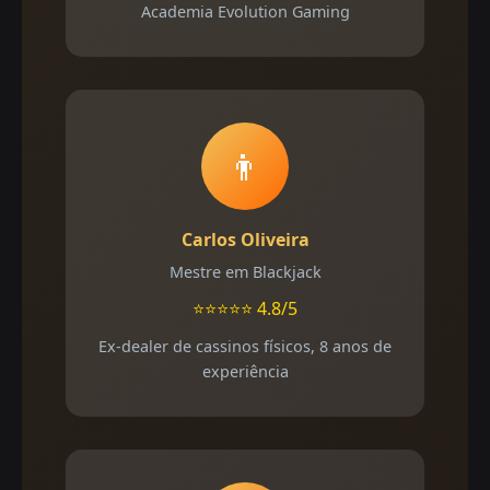
Academia Evolution Gaming
👨
Carlos Oliveira
Mestre em Blackjack
⭐⭐⭐⭐⭐ 4.8/5
Ex-dealer de cassinos físicos, 8 anos de
experiência