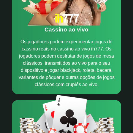
Cassino ao vivo
Os jogadores podem experimentar jogos de
cassino reais no cassino ao vivo ih777. Os
jogadores podem desfrutar de jogos de mesa
clássicos, transmitidos ao vivo para o seu
dispositivo e jogar blackjack, roleta, bacará,
variantes de pôquer e outras opções de jogos
clássicos com crupiês ao vivo.