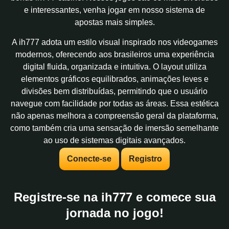
e interessantes, venha jogar em nosso sistema de
apostas mais simples.
A ih777 adota um estilo visual inspirado nos videogames
modernos, oferecendo aos brasileiros uma experiência
digital fluida, organizada e intuitiva. O layout utiliza
elementos gráficos equilibrados, animações leves e
divisões bem distribuídas, permitindo que o usuário
navegue com facilidade por todas as áreas. Essa estética
não apenas melhora a compreensão geral da plataforma,
como também cria uma sensação de imersão semelhante
ao uso de sistemas digitais avançados.
Conecte-se
Registro
Registre-se na ih777 e comece sua
jornada no jogo!