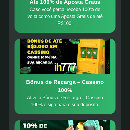
Ate 100% de Aposta Gratis
Caso você perca, receba 100% de
volta como uma Aposta Grátis de até
R$100.
Bônus de Recarga – Cassino
100%
Ative o Bônus de Recarga – Cassino
100% e siga para o seu depósito.