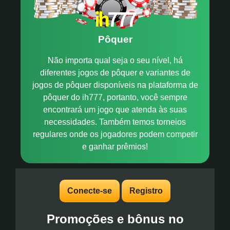
Pôquer
Não importa qual seja o seu nível, há
diferentes jogos de pôquer e variantes de
jogos de pôquer disponíveis na plataforma de
pôquer do ih777, portanto, você sempre
encontrará um jogo que atenda às suas
necessidades. Também temos torneios
regulares onde os jogadores podem competir
e ganhar prêmios!
Conecte-se
Registro
Promoções e bônus no