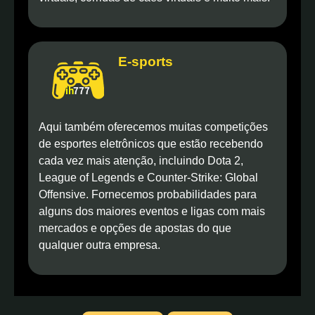
E-sports
Aqui também oferecemos muitas competições
de esportes eletrônicos que estão recebendo
cada vez mais atenção, incluindo Dota 2,
League of Legends e Counter-Strike: Global
Offensive. Fornecemos probabilidades para
alguns dos maiores eventos e ligas com mais
mercados e opções de apostas do que
qualquer outra empresa.