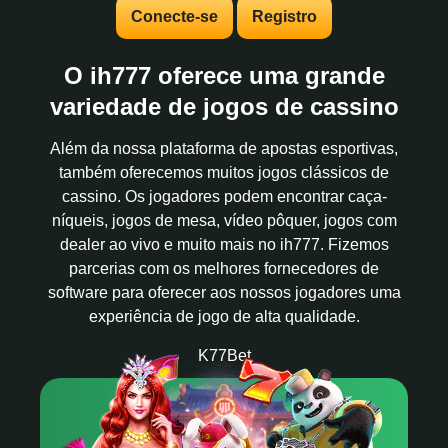
Conecte-se
Registro
O ih777 oferece uma grande
variedade de jogos de cassino
Além da nossa plataforma de apostas esportivas,
também oferecemos muitos jogos clássicos de
cassino. Os jogadores podem encontrar caça-
níqueis, jogos de mesa, vídeo pôquer, jogos com
dealer ao vivo e muito mais no ih777. Fizemos
parcerias com os melhores fornecedores de
software para oferecer aos nossos jogadores uma
experiência de jogo de alta qualidade.
K77Bet