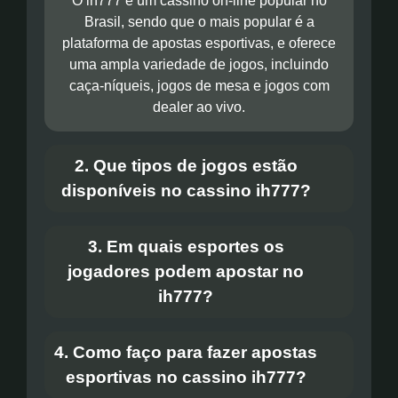
O ih777 é um cassino on-line popular no
Brasil, sendo que o mais popular é a
plataforma de apostas esportivas, e oferece
uma ampla variedade de jogos, incluindo
caça-níqueis, jogos de mesa e jogos com
dealer ao vivo.
2. Que tipos de jogos estão
disponíveis no cassino ih777?
3. Em quais esportes os
jogadores podem apostar no
ih777?
4. Como faço para fazer apostas
esportivas no cassino ih777?