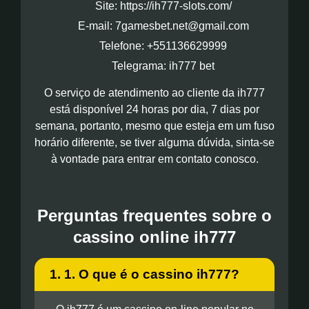
Site: https://ih777-slots.com/
E-mail:
7gamesbet.net@gmail.com
Telefone: +551136629999
Telegrama: ih777 bet
O serviço de atendimento ao cliente da ih777
está disponível 24 horas por dia, 7 dias por
semana, portanto, mesmo que esteja em um fuso
horário diferente, se tiver alguma dúvida, sinta-se
à vontade para entrar em contato conosco.
Perguntas frequentes sobre o
cassino online ih777
1. 1. O que é o cassino ih777?