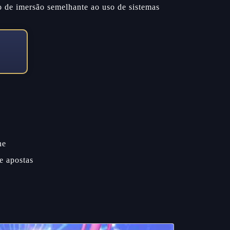
o de imersão semelhante ao uso de sistemas
ne
 e apostas