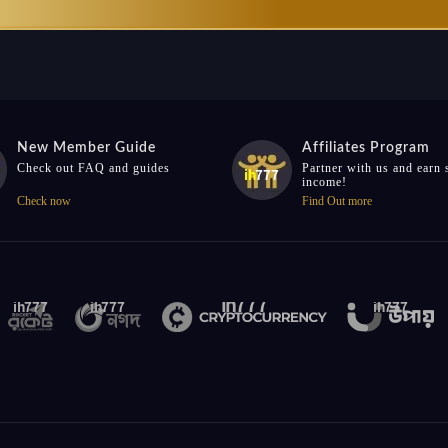
New Member Guide
Affiliates Program
Check out FAQ and guides
Partner with us and earn
income!
Check now
Find Out more