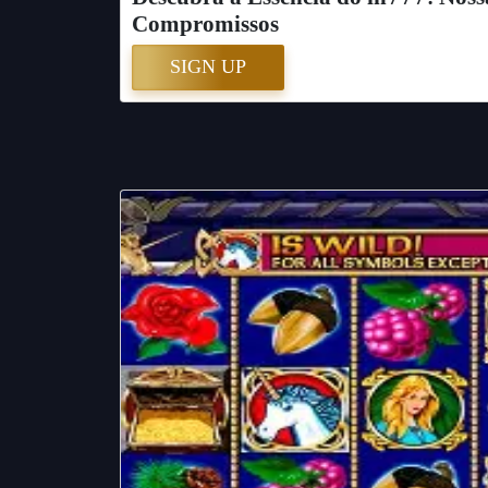
Compromissos
SIGN UP