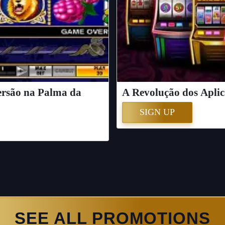
ersão na Palma da
A Revolução dos Aplic
SIGN UP
SEE ALL PROMOTIONS